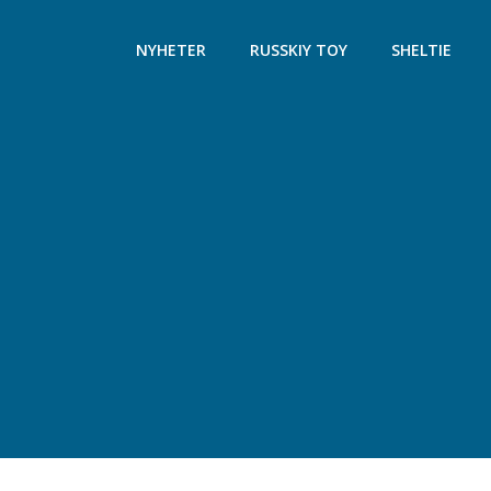
Hoppa
till
NYHETER
RUSSKIY TOY
SHELTIE
innehåll