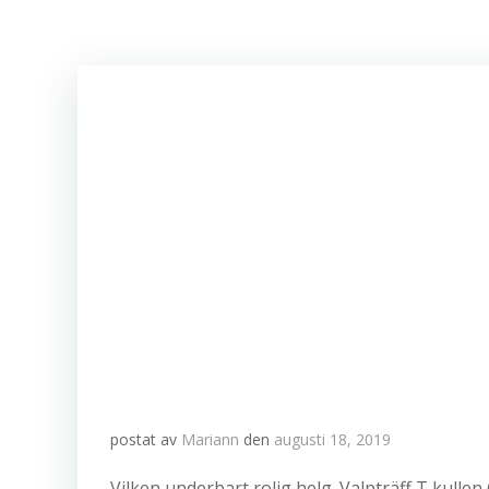
postat av
Mariann
den
augusti 18, 2019
Vilken underbart rolig helg. Valpträff T kulle