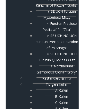
Karizma of Kazzie ” Godiz”
♀ SE UCH Furutun
Myzteriouz Mitzy
♀ Furutun Preciouz
Pezita af Ph ”Zita”
♂ SE UCH NO UCH
Furutun Preciouz Pozeidon
af Ph ”Zingo”
♀ SE UCH NO UCH
Furutun Quick az Quizz
♀ Northbound
Glamorous Gloria ” Glory”
Rastandard & info
Tidigare kullar
A-Kullen
B-Kullen
C-Kullen
E-Kullen