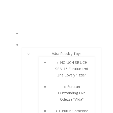
Hoppa
till
innehåll
NYHETER
RUSSKIY TOY
Våra Russkiy Toys
♀ NO UCH SE UCH
SE V-16 Furutun Iznt
Zhe Lovely ”Izzie”
♀ Furutun
Outztanding Like
Odezza ”Vilda”
♀ Furutun Someone