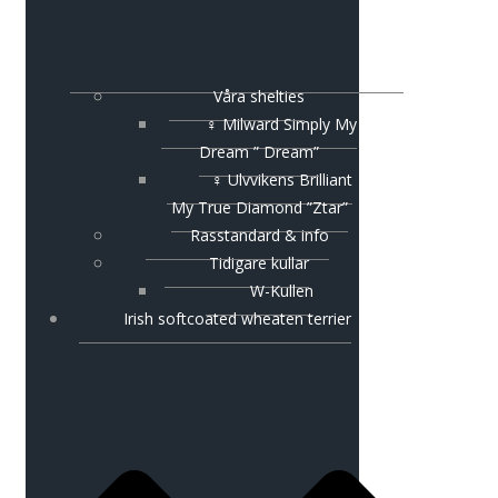
Våra shelties
♀ Milward Simply My
Dream ” Dream”
♀ Ulvvikens Brilliant
My True Diamond ”Ztar”
Rasstandard & info
Tidigare kullar
W-Kullen
Irish softcoated wheaten terrier