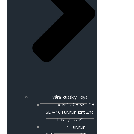
Våra Russkiy Toys
♀ NO UCH SE UCH
SE V-16 Furutun Iznt Zhe
Lovely ”Izzie”
♀ Furutun