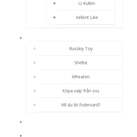
U-Kullen
Xellent Like
AKTUELLA VALPKULLAR
Russkiy Toy
Sheltie
Wheaten
Köpa valp från oss
Vill du bli fodervärd?
HUNDHIMLEN
TJÄNSTER