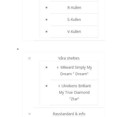
R-Kullen
S-Kullen
V-Kullen
SHELTIE
Våra shelties
♀ Milward Simply My
Dream ” Dream”
♀ Ulvvikens Brilliant
My True Diamond
”Ztar”
Rasstandard & info