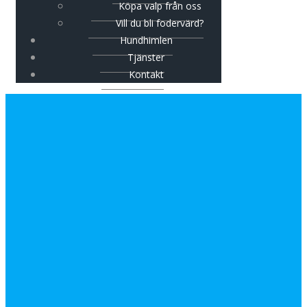
Köpa valp från oss
Vill du bli fodervärd?
Hundhimlen
Tjänster
Kontakt