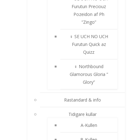
Furutun Preciouz
Pozeidon af Ph
”Zingo”
♀ SE UCH NO UCH
Furutun Quick az
Quizz
♀ Northbound
Glamorous Gloria ”
Glory”
Rastandard & info
Tidigare kullar
A-Kullen
B-Kullen