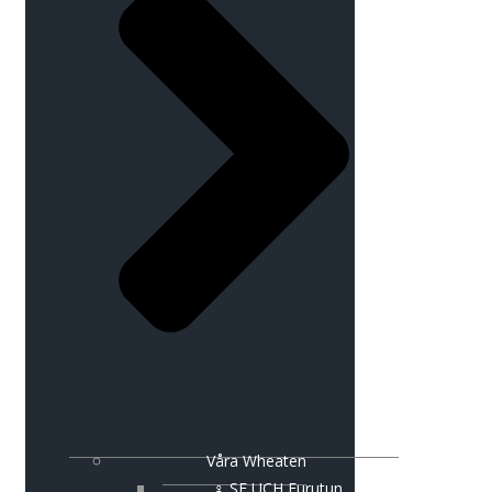
Våra Wheaten
♀ SE UCH Furutun