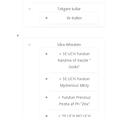
Tidigare kullar
W-Kullen
IRISH SOFTCOATED WHEATEN TERRIER
Våra Wheaten
♀ SE UCH Furutun
Karizma of Kazzie ”
Godiz”
♀ SE UCH Furutun
Myzteriouz Mitzy
♀ Furutun Preciouz
Pezita af Ph ”Zita”
♂ SE UCH NO UCH