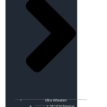
Våra Wheaten
♀ SE UCH Furutun