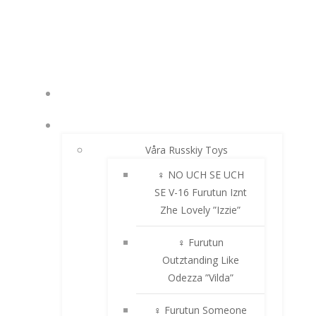
Hoppa
till
innehåll
NYHETER
RUSSKIY TOY
Våra Russkiy Toys
♀ NO UCH SE UCH
SE V-16 Furutun Iznt
Zhe Lovely ”Izzie”
♀ Furutun
Outztanding Like
Odezza ”Vilda”
♀ Furutun Someone