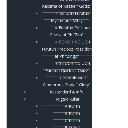
Karizma of Kazzie ” Godiz”
♀ SE UCH Furutun
Myzteriouz Mitzy
♀ Furutun Preciouz
Pezita af Ph ”Zita”
♂ SE UCH NO UCH
Furutun Preciouz Pozeidon
af Ph ”Zingo”
♀ SE UCH NO UCH
Furutun Quick az Quizz
♀ Northbound
Glamorous Gloria ” Glory”
Rastandard & info
Tidigare kullar
A-Kullen
B-Kullen
C-Kullen
E-Kullen