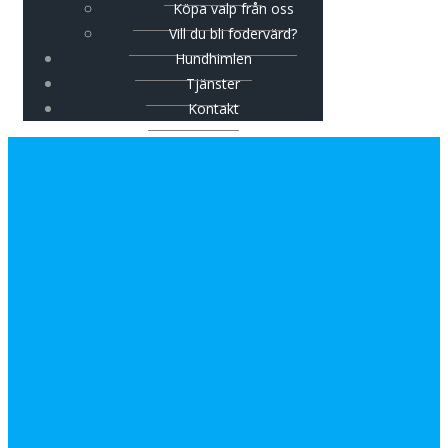
Köpa valp från oss
Vill du bli fodervärd?
Hundhimlen
Tjänster
Kontakt