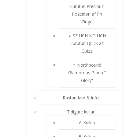
Furutun Preciouz
Pozeidon af Ph
”Zingo”
♀ SE UCH NO UCH
Furutun Quick az
Quizz
♀ Northbound
Glamorous Gloria ”
Glory”
Rastandard & info
Tidigare kullar
A-Kullen
B-Kullen