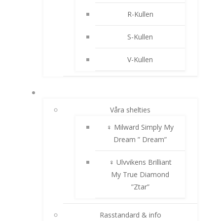
R-Kullen
S-Kullen
V-Kullen
SHELTIE
Våra shelties
♀ Milward Simply My
Dream ” Dream”
♀ Ulvvikens Brilliant
My True Diamond
”Ztar”
Rasstandard & info