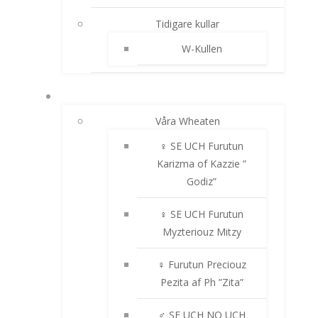
Tidigare kullar
W-Kullen
IRISH SOFTCOATED WHEATEN TERRIER
Våra Wheaten
♀ SE UCH Furutun
Karizma of Kazzie ”
Godiz”
♀ SE UCH Furutun
Myzteriouz Mitzy
♀ Furutun Preciouz
Pezita af Ph ”Zita”
♂ SE UCH NO UCH