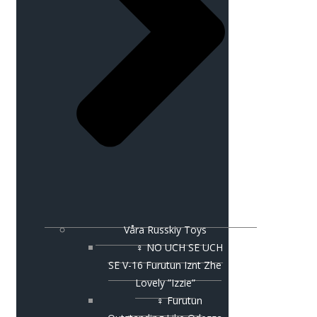
Våra Russkiy Toys
♀ NO UCH SE UCH
SE V-16 Furutun Iznt Zhe
Lovely ”Izzie”
♀ Furutun