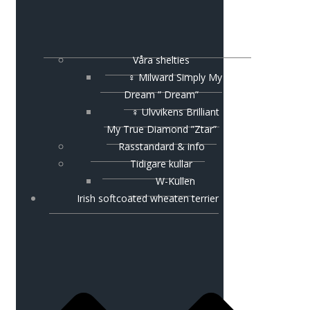
Våra shelties
♀ Milward Simply My
Dream ” Dream”
♀ Ulvvikens Brilliant
My True Diamond ”Ztar”
Rasstandard & info
Tidigare kullar
W-Kullen
Irish softcoated wheaten terrier