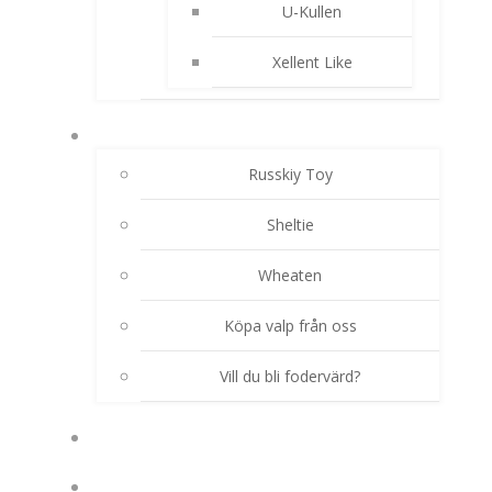
U-Kullen
Xellent Like
AKTUELLA VALPKULLAR
Russkiy Toy
Sheltie
Wheaten
Köpa valp från oss
Vill du bli fodervärd?
HUNDHIMLEN
TJÄNSTER