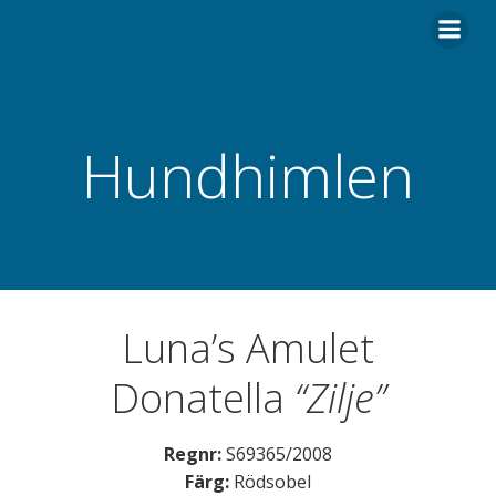
Hoppa
till
innehåll
Hundhimlen
Luna’s Amulet
Donatella
“Zilje”
Regnr:
S69365/2008
Färg:
Rödsobel