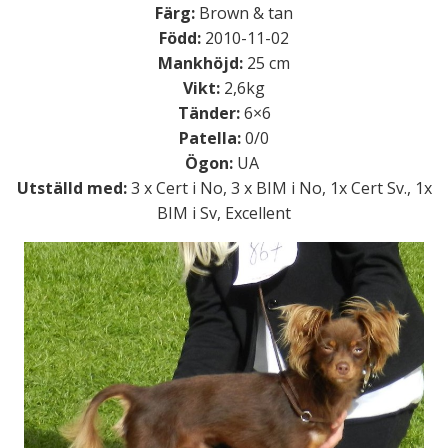
Färg:
Brown & tan
Född:
2010-11-02
Mankhöjd:
25 cm
Vikt:
2,6kg
Tänder:
6×6
Patella:
0/0
Ögon:
UA
Utställd med:
3 x Cert i No, 3 x BIM i No, 1x Cert Sv., 1x
BIM i Sv, Excellent