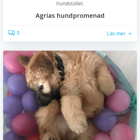
hundstallet.
Agrias hundpromenad
0
Läs mer