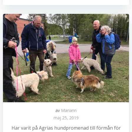
av
Mariann
maj 25, 2019
Har varit på Agrias hundpromenad till förmån för