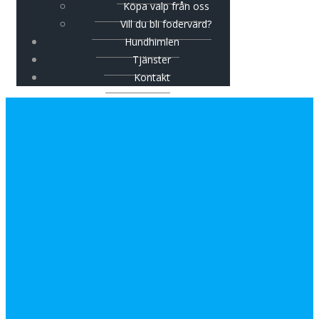
Köpa valp från oss
Vill du bli fodervärd?
Hundhimlen
Tjänster
Kontakt