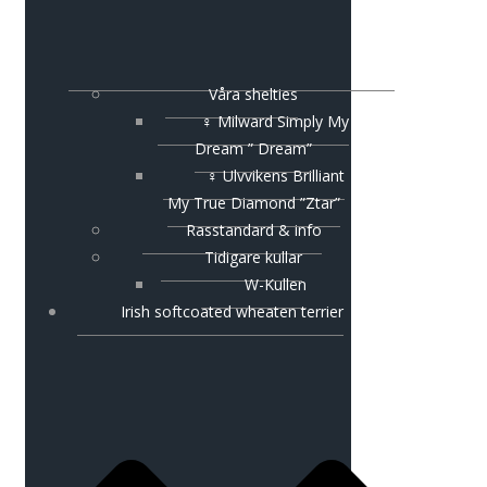
Våra shelties
♀ Milward Simply My
Dream ” Dream”
♀ Ulvvikens Brilliant
My True Diamond ”Ztar”
Rasstandard & info
Tidigare kullar
W-Kullen
Irish softcoated wheaten terrier