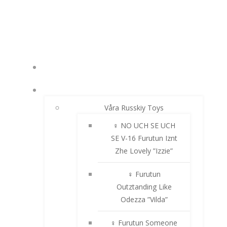
Hoppa
till
innehåll
NYHETER
RUSSKIY TOY
Våra Russkiy Toys
♀ NO UCH SE UCH
SE V-16 Furutun Iznt
Zhe Lovely ”Izzie”
♀ Furutun
Outztanding Like
Odezza ”Vilda”
♀ Furutun Someone