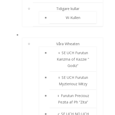
Tidigare kullar
W-Kullen
IRISH SOFTCOATED WHEATEN TERRIER
Våra Wheaten
♀ SE UCH Furutun
Karizma of Kazzie ”
Godiz”
♀ SE UCH Furutun
Myzteriouz Mitzy
♀ Furutun Preciouz
Pezita af Ph ”Zita”
♂ SE UCH NO UCH