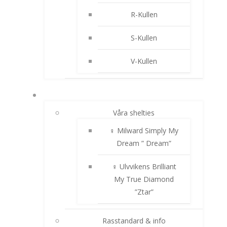
R-Kullen
S-Kullen
V-Kullen
SHELTIE
Våra shelties
♀ Milward Simply My
Dream ” Dream”
♀ Ulvvikens Brilliant
My True Diamond
”Ztar”
Rasstandard & info