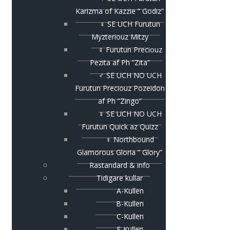
Karizma of Kazzie ” Godiz”
♀ SE UCH Furutun
Myzteriouz Mitzy
♀ Furutun Preciouz
Pezita af Ph ”Zita”
♂ SE UCH NO UCH
Furutun Preciouz Pozeidon
af Ph ”Zingo”
♀ SE UCH NO UCH
Furutun Quick az Quizz
♀ Northbound
Glamorous Gloria ” Glory”
Rastandard & info
Tidigare kullar
A-Kullen
B-Kullen
C-Kullen
E-Kullen