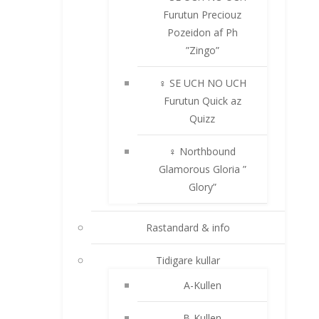
Furutun Preciouz
Pozeidon af Ph
”Zingo”
♀ SE UCH NO UCH
Furutun Quick az
Quizz
♀ Northbound
Glamorous Gloria ”
Glory”
Rastandard & info
Tidigare kullar
A-Kullen
B-Kullen