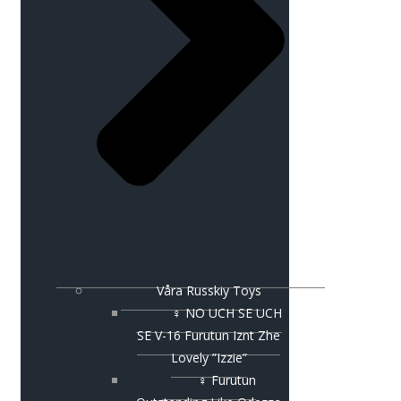
Våra Russkiy Toys
♀ NO UCH SE UCH
SE V-16 Furutun Iznt Zhe
Lovely ”Izzie”
♀ Furutun