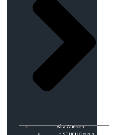
Våra Wheaten
♀ SE UCH Furutun