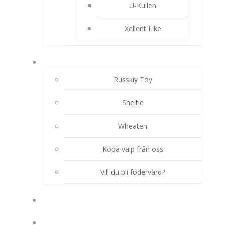
U-Kullen
Xellent Like
AKTUELLA VALPKULLAR
Russkiy Toy
Sheltie
Wheaten
Köpa valp från oss
Vill du bli fodervärd?
HUNDHIMLEN
TJÄNSTER