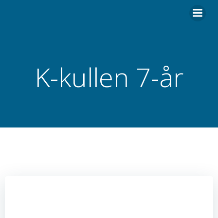
Hoppa
till
innehåll
K-kullen 7-år