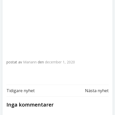
postat av
Mariann
den
december 1, 2020
Inläggsnavigering
Inläggsnavi
Tidigare nyhet
Nästa nyhet
Inga kommentarer