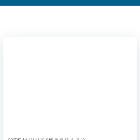
postat av
Mariann
den
augusti 4, 2019