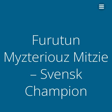
Hoppa
till
innehåll
Furutun
Myzteriouz Mitzie
– Svensk
Champion