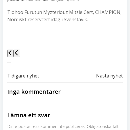
Tjohoo Furutun Myzteriouz Mitzie Cert, CHAMPION,
Nordiskt reservcert idag i Svenstavik.
Inläggsnavigering
Inläggsnavi
Tidigare nyhet
Nästa nyhet
Inga kommentarer
Lämna ett svar
Din e-postadress kommer inte publiceras.
Obligatoriska fält