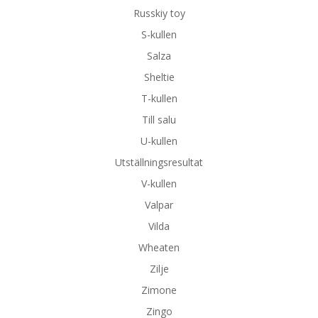
Russkiy toy
S-kullen
Salza
Sheltie
T-kullen
Till salu
U-kullen
Utställningsresultat
V-kullen
Valpar
Vilda
Wheaten
Zilje
Zimone
Zingo