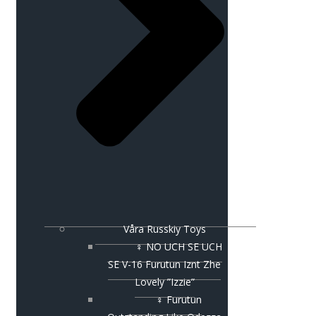
Våra Russkiy Toys
♀ NO UCH SE UCH
SE V-16 Furutun Iznt Zhe
Lovely ”Izzie”
♀ Furutun