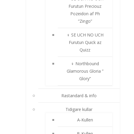
Furutun Preciouz
Pozeidon af Ph
”Zingo”
♀ SE UCH NO UCH
Furutun Quick az
Quizz
♀ Northbound
Glamorous Gloria ”
Glory”
Rastandard & info
Tidigare kullar
A-Kullen
B-Kullen