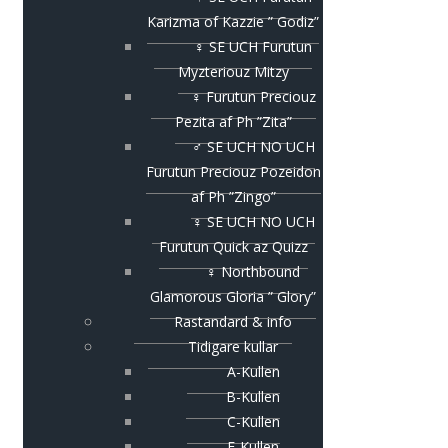
Karizma of Kazzie ” Godiz”
♀ SE UCH Furutun
Myzteriouz Mitzy
♀ Furutun Preciouz
Pezita af Ph ”Zita”
♂ SE UCH NO UCH
Furutun Preciouz Pozeidon
af Ph ”Zingo”
♀ SE UCH NO UCH
Furutun Quick az Quizz
♀ Northbound
Glamorous Gloria ” Glory”
Rastandard & info
Tidigare kullar
A-Kullen
B-Kullen
C-Kullen
E-Kullen