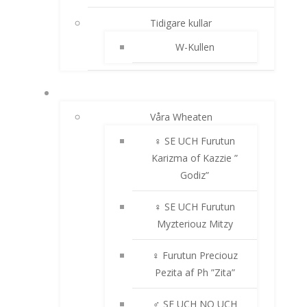
Tidigare kullar
W-Kullen
IRISH SOFTCOATED WHEATEN TERRIER
Våra Wheaten
♀ SE UCH Furutun
Karizma of Kazzie ”
Godiz”
♀ SE UCH Furutun
Myzteriouz Mitzy
♀ Furutun Preciouz
Pezita af Ph ”Zita”
♂ SE UCH NO UCH