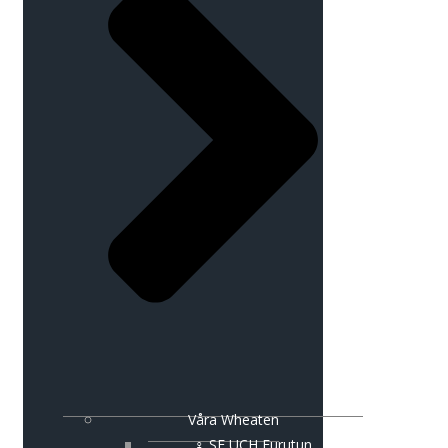
Våra Wheaten
♀ SE UCH Furutun