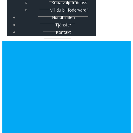
Köpa valp från oss
Vill du bli fodervärd?
Hundhimlen
Tjänster
Kontakt