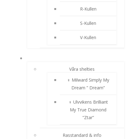
R-Kullen
S-Kullen
V-Kullen
SHELTIE
Våra shelties
♀ Milward Simply My
Dream ” Dream”
♀ Ulvvikens Brilliant
My True Diamond
”Ztar”
Rasstandard & info