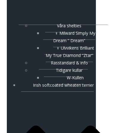
Våra shelties
♀ Milward Simply My
Dream ” Dream”
♀ Ulvvikens Brilliant
My True Diamond ”Ztar”
Rasstandard & info
Tidigare kullar
W-Kullen
Irish softcoated wheaten terrier