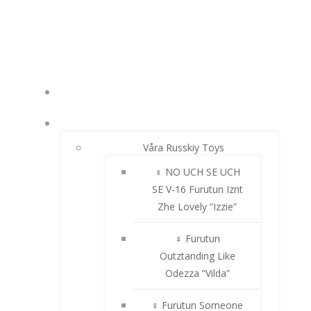
Hoppa
till
innehåll
NYHETER
RUSSKIY TOY
Våra Russkiy Toys
♀ NO UCH SE UCH
SE V-16 Furutun Iznt
Zhe Lovely ”Izzie”
♀ Furutun
Outztanding Like
Odezza ”Vilda”
♀ Furutun Someone