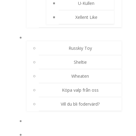
U-Kullen
Xellent Like
AKTUELLA VALPKULLAR
Russkiy Toy
Sheltie
Wheaten
Köpa valp från oss
Vill du bli fodervärd?
HUNDHIMLEN
TJÄNSTER