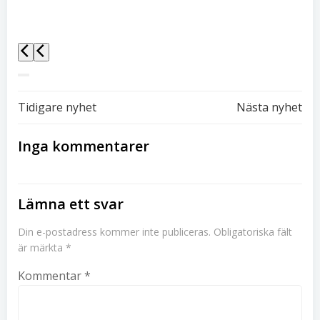
Inläggsnavigering
Inläggsnavi
Tidigare nyhet
Nästa nyhet
Inga kommentarer
Lämna ett svar
Din e-postadress kommer inte publiceras.
Obligatoriska fält
är märkta
*
Kommentar
*