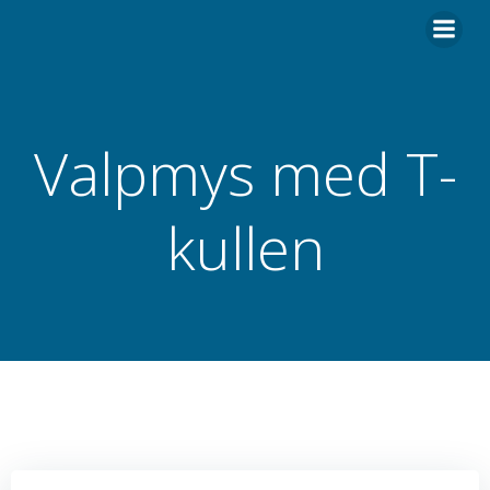
Hoppa
till
innehåll
Valpmys med T-
kullen