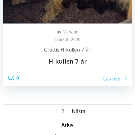
av
Mariann
mars 8, 2020
Grattis H-kullen 7-år.
H-kullen 7-år
0
Läs mer
Posts
Posts
Page
Page
1
2
Nästa
navigation
navigation
Arkiv