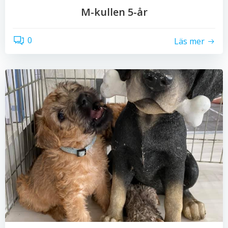
M-kullen 5-år
0
Läs mer