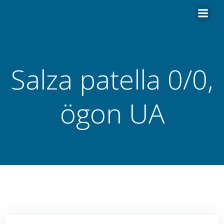
Hoppa
till
innehåll
Salza patella 0/0,
ögon UA