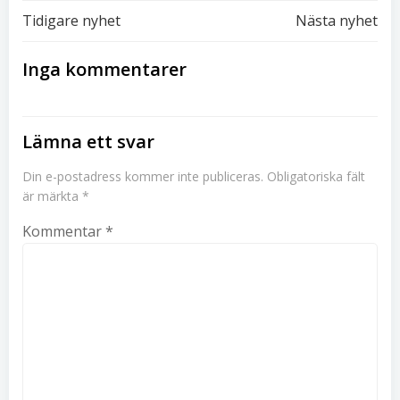
Inläggsnavigering
Inläggsnavi
Tidigare nyhet
Nästa nyhet
Inga kommentarer
Lämna ett svar
Din e-postadress kommer inte publiceras.
Obligatoriska fält
är märkta
*
Kommentar
*