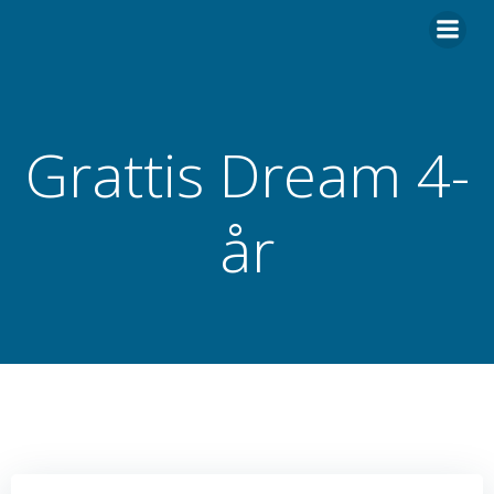
Hoppa
till
innehåll
Grattis Dream 4-
år