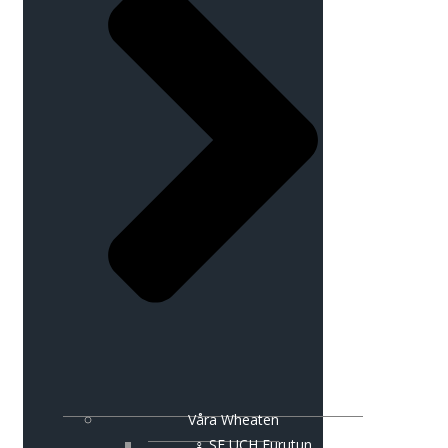
Våra Wheaten
♀ SE UCH Furutun