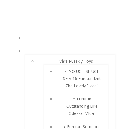
Hoppa
till
innehåll
NYHETER
RUSSKIY TOY
Våra Russkiy Toys
♀ NO UCH SE UCH
SE V-16 Furutun Iznt
Zhe Lovely ”Izzie”
♀ Furutun
Outztanding Like
Odezza ”Vilda”
♀ Furutun Someone