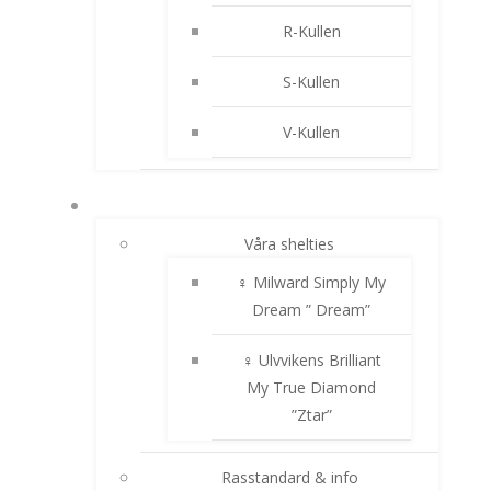
R-Kullen
S-Kullen
V-Kullen
SHELTIE
Våra shelties
♀ Milward Simply My
Dream ” Dream”
♀ Ulvvikens Brilliant
My True Diamond
”Ztar”
Rasstandard & info