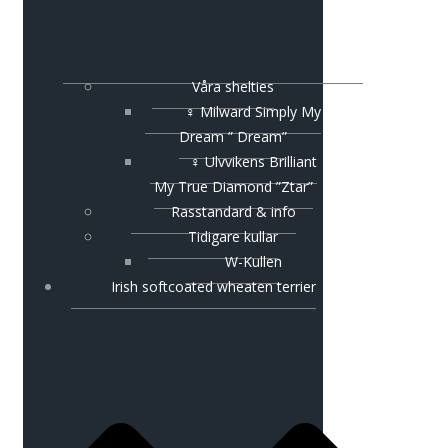
Våra shelties
♀ Milward Simply My
Dream ” Dream”
♀ Ulvvikens Brilliant
My True Diamond ”Ztar”
Rasstandard & info
Tidigare kullar
W-Kullen
Irish softcoated wheaten terrier