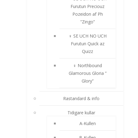
Furutun Preciouz
Pozeidon af Ph
”Zingo”
♀ SE UCH NO UCH
Furutun Quick az
Quizz
♀ Northbound
Glamorous Gloria ”
Glory”
Rastandard & info
Tidigare kullar
A-Kullen
B-Kullen