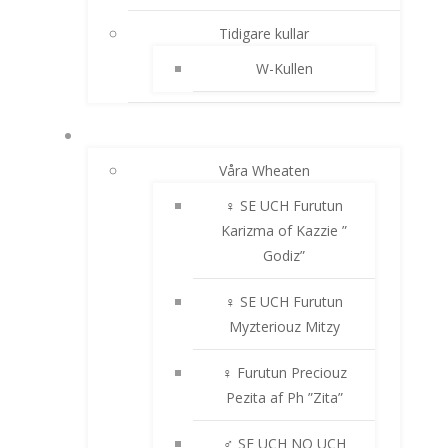
Tidigare kullar
W-Kullen
IRISH SOFTCOATED WHEATEN TERRIER
Våra Wheaten
♀ SE UCH Furutun
Karizma of Kazzie ”
Godiz”
♀ SE UCH Furutun
Myzteriouz Mitzy
♀ Furutun Preciouz
Pezita af Ph ”Zita”
♂ SE UCH NO UCH