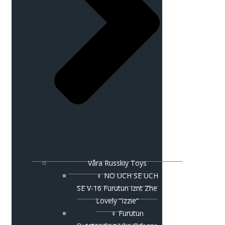
Våra Russkiy Toys
♀ NO UCH SE UCH
SE V-16 Furutun Iznt Zhe
Lovely ”Izzie”
♀ Furutun