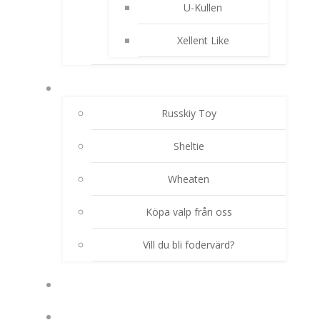
U-Kullen
Xellent Like
AKTUELLA VALPKULLAR
Russkiy Toy
Sheltie
Wheaten
Köpa valp från oss
Vill du bli fodervärd?
HUNDHIMLEN
TJÄNSTER