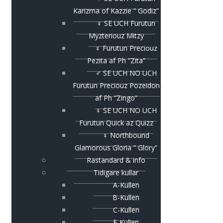
Karizma of Kazzie ” Godiz”
♀ SE UCH Furutun
Myzteriouz Mitzy
♀ Furutun Preciouz
Pezita af Ph ”Zita”
♂ SE UCH NO UCH
Furutun Preciouz Pozeidon
af Ph ”Zingo”
♀ SE UCH NO UCH
Furutun Quick az Quizz
♀ Northbound
Glamorous Gloria ” Glory”
Rastandard & info
Tidigare kullar
A-Kullen
B-Kullen
C-Kullen
E-Kullen