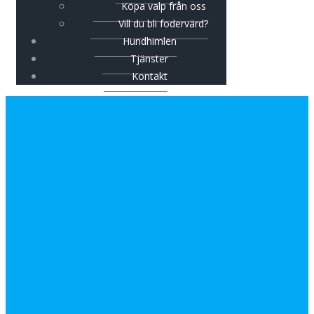
Köpa valp från oss
Vill du bli fodervärd?
Hundhimlen
Tjänster
Kontakt