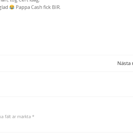
 glad
Pappa Cash fick BIR.
Inläggsnavigering
Nästa 
ka fält är märkta
*