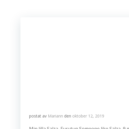
postat av
Mariann
den
oktober 12, 2019
Min lilla Salza, Furutun Someone like Salza, 9 