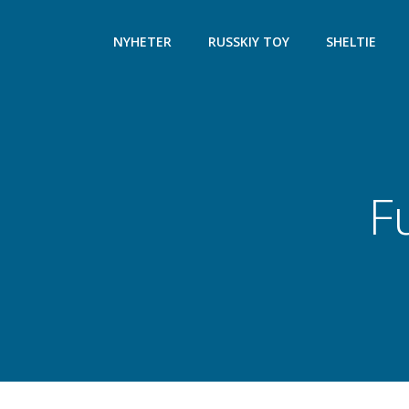
Hoppa
till
NYHETER
RUSSKIY TOY
SHELTIE
innehåll
F