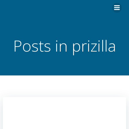
Hoppa
till
innehåll
Posts in prizilla