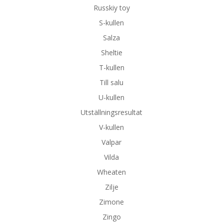
Russkiy toy
S-kullen
Salza
Sheltie
T-kullen
Till salu
U-kullen
Utställningsresultat
V-kullen
Valpar
Vilda
Wheaten
Zilje
Zimone
Zingo