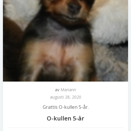
av
Mariann
augusti 28, 2020
Grattis O-kullen 5-år.
O-kullen 5-år