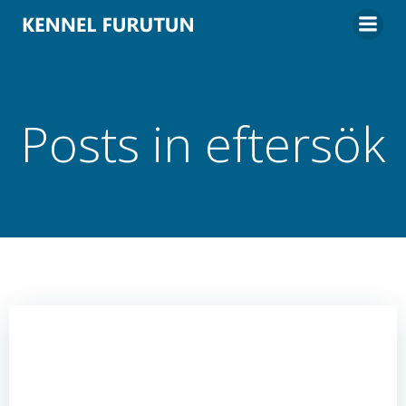
Hoppa
till
innehåll
Posts in eftersök