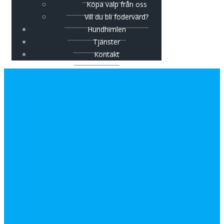
Köpa valp från oss
Vill du bli fodervärd?
Hundhimlen
Tjänster
Kontakt