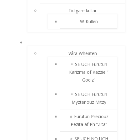
Tidigare kullar
W-Kullen
IRISH SOFTCOATED WHEATEN TERRIER
Våra Wheaten
♀ SE UCH Furutun
Karizma of Kazzie ”
Godiz”
♀ SE UCH Furutun
Myzteriouz Mitzy
♀ Furutun Preciouz
Pezita af Ph ”Zita”
♂ SE UCH NO UCH