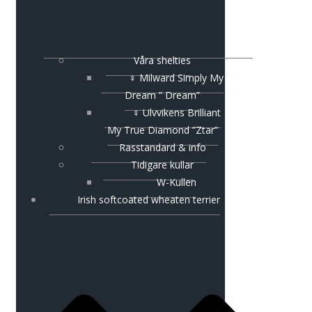
Våra shelties
♀ Milward Simply My
Dream ” Dream”
♀ Ulvvikens Brilliant
My True Diamond ”Ztar”
Rasstandard & info
Tidigare kullar
W-Kullen
Irish softcoated wheaten terrier