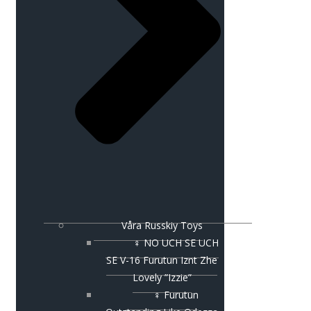
Våra Russkiy Toys
♀ NO UCH SE UCH
SE V-16 Furutun Iznt Zhe
Lovely ”Izzie”
♀ Furutun