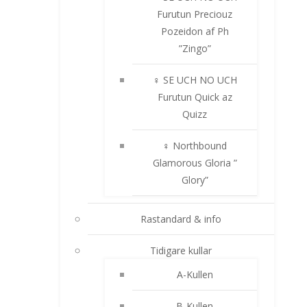
Furutun Preciouz
Pozeidon af Ph
”Zingo”
♀ SE UCH NO UCH
Furutun Quick az
Quizz
♀ Northbound
Glamorous Gloria ”
Glory”
Rastandard & info
Tidigare kullar
A-Kullen
B-Kullen