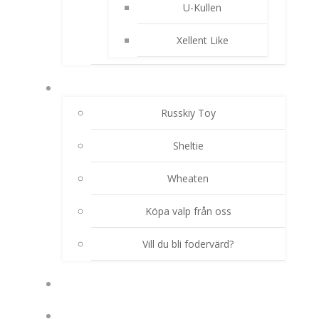
U-Kullen
Xellent Like
AKTUELLA VALPKULLAR
Russkiy Toy
Sheltie
Wheaten
Köpa valp från oss
Vill du bli fodervärd?
HUNDHIMLEN
TJÄNSTER