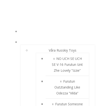
Hoppa
till
innehåll
NYHETER
RUSSKIY TOY
Våra Russkiy Toys
♀ NO UCH SE UCH
SE V-16 Furutun Iznt
Zhe Lovely ”Izzie”
♀ Furutun
Outztanding Like
Odezza ”Vilda”
♀ Furutun Someone