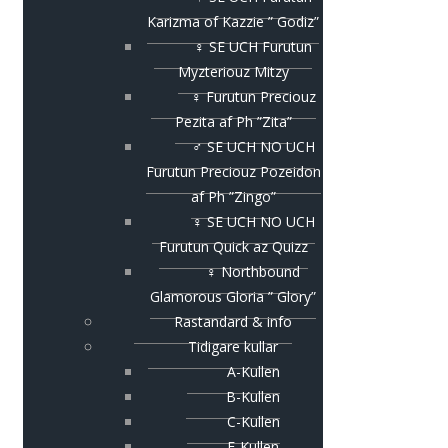
Karizma of Kazzie ” Godiz”
♀ SE UCH Furutun
Myzteriouz Mitzy
♀ Furutun Preciouz
Pezita af Ph ”Zita”
♂ SE UCH NO UCH
Furutun Preciouz Pozeidon
af Ph ”Zingo”
♀ SE UCH NO UCH
Furutun Quick az Quizz
♀ Northbound
Glamorous Gloria ” Glory”
Rastandard & info
Tidigare kullar
A-Kullen
B-Kullen
C-Kullen
E-Kullen