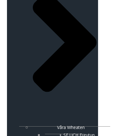
Våra Wheaten
♀ SE UCH Furutun