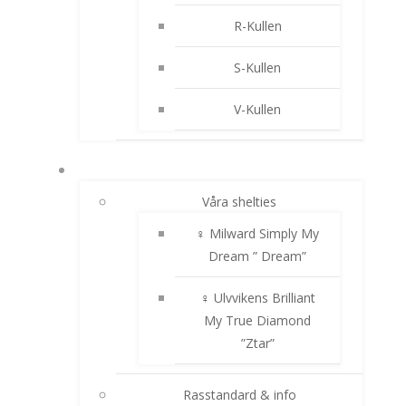
R-Kullen
S-Kullen
V-Kullen
SHELTIE
Våra shelties
♀ Milward Simply My
Dream ” Dream”
♀ Ulvvikens Brilliant
My True Diamond
”Ztar”
Rasstandard & info