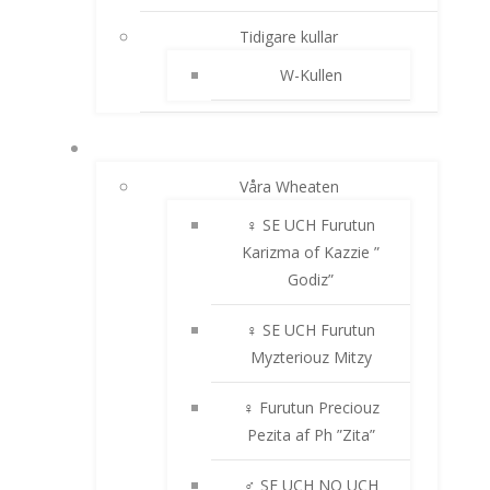
Tidigare kullar
W-Kullen
IRISH SOFTCOATED WHEATEN TERRIER
Våra Wheaten
♀ SE UCH Furutun
Karizma of Kazzie ”
Godiz”
♀ SE UCH Furutun
Myzteriouz Mitzy
♀ Furutun Preciouz
Pezita af Ph ”Zita”
♂ SE UCH NO UCH