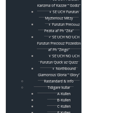
Karizma of Kazzie ” Godiz”
♀ SE UCH Furutun
Myzteriouz Mitzy
♀ Furutun Preciouz
Pezita af Ph ”Zita”
♂ SE UCH NO UCH
Furutun Preciouz Pozeidon
af Ph ”Zingo”
♀ SE UCH NO UCH
Furutun Quick az Quizz
♀ Northbound
Glamorous Gloria ” Glory”
Rastandard & info
Tidigare kullar
A-Kullen
B-Kullen
C-Kullen
E-Kullen