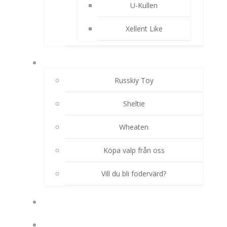
U-Kullen
Xellent Like
AKTUELLA VALPKULLAR
Russkiy Toy
Sheltie
Wheaten
Köpa valp från oss
Vill du bli fodervärd?
HUNDHIMLEN
TJÄNSTER