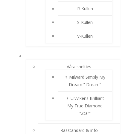
R-Kullen
S-Kullen
V-Kullen
SHELTIE
Våra shelties
♀ Milward Simply My
Dream ” Dream”
♀ Ulvvikens Brilliant
My True Diamond
”Ztar”
Rasstandard & info