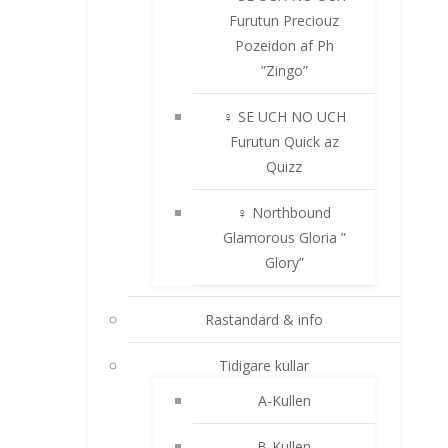
Furutun Preciouz
Pozeidon af Ph
”Zingo”
♀ SE UCH NO UCH
Furutun Quick az
Quizz
♀ Northbound
Glamorous Gloria ”
Glory”
Rastandard & info
Tidigare kullar
A-Kullen
B-Kullen