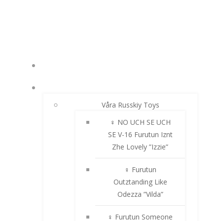
Hoppa
till
innehåll
NYHETER
RUSSKIY TOY
Våra Russkiy Toys
♀ NO UCH SE UCH
SE V-16 Furutun Iznt
Zhe Lovely ”Izzie”
♀ Furutun
Outztanding Like
Odezza ”Vilda”
♀ Furutun Someone