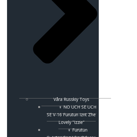
Våra Russkiy Toys
♀ NO UCH SE UCH
SE V-16 Furutun Iznt Zhe
Lovely ”Izzie”
♀ Furutun