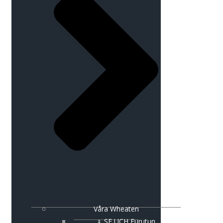
Våra Wheaten
♀ SE UCH Furutun