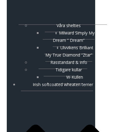
Våra shelties
♀ Milward Simply My
Dream ” Dream”
♀ Ulvvikens Brilliant
My True Diamond ”Ztar”
Rasstandard & info
Tidigare kullar
W-Kullen
Irish softcoated wheaten terrier