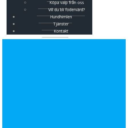
Köpa valp från oss
Vill du bli fodervärd?
Hundhimlen
Tjänster
Kontakt