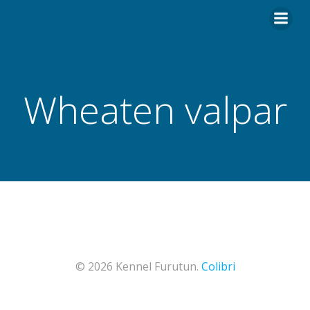
Hoppa
till
innehåll
Wheaten valpar
© 2026 Kennel Furutun.
Colibri