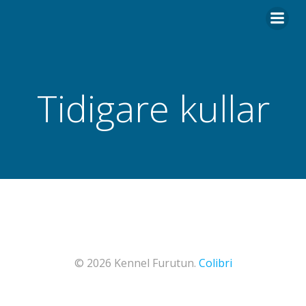
Hoppa
till
innehåll
Tidigare kullar
© 2026 Kennel Furutun.
Colibri