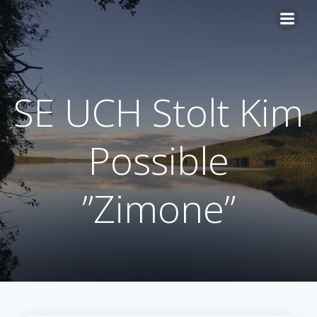
Hoppa
till
innehåll
SE UCH Stolt Kim
Possible
”Zimone”