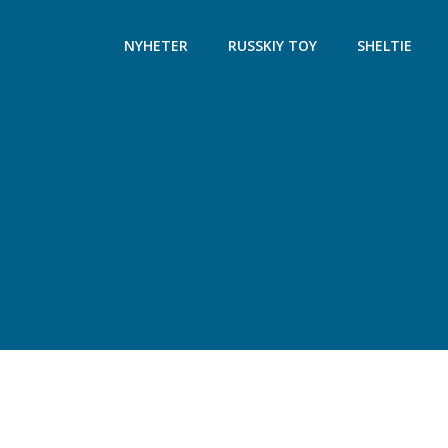
Hoppa
till
NYHETER
RUSSKIY TOY
SHELTIE
innehåll